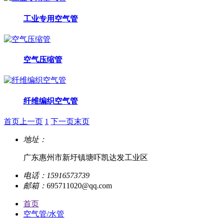
工业专用空气管
空气压缩管
纤维编织空气管
首页
上一页
1
下一页
末页
地址：
广东惠州市新圩镇塘吓凯达发工业区
电话：
15916573739
邮箱：
695711020@qq.com
首页
空气管/水管