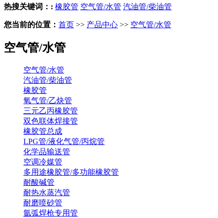
热搜关键词：:
橡胶管
空气管/水管
汽油管/柴油管
您当前的位置：
首页
>>
产品中心
>>
空气管/水管
空气管/水管
空气管/水管
汽油管/柴油管
橡胶管
氧气管/乙炔管
三元乙丙橡胶管
双色联体焊接管
橡胶管总成
LPG管/液化气管/丙烷管
化学品输送管
空调冷媒管
多用途橡胶管/多功能橡胶管
耐酸碱管
耐热水蒸汽管
耐磨喷砂管
氩弧焊枪专用管