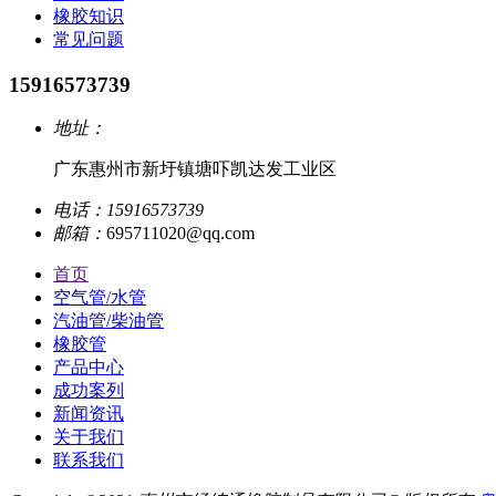
橡胶知识
常见问题
15916573739
地址：
广东惠州市新圩镇塘吓凯达发工业区
电话：
15916573739
邮箱：
695711020@qq.com
首页
空气管/水管
汽油管/柴油管
橡胶管
产品中心
成功案列
新闻资讯
关于我们
联系我们