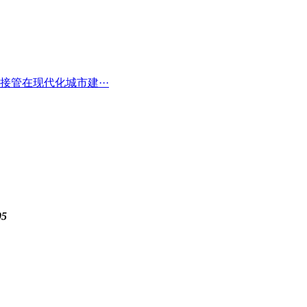
接管在现代化城市建···
05